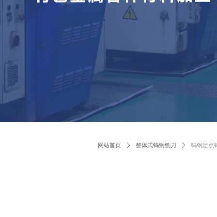
网站首页
ꄲ
整体式钨钢铣刀
ꄲ
钨钢定点钻9