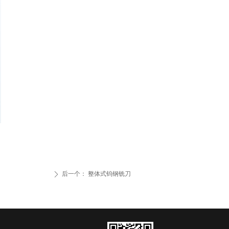
后一个：
整体式钨钢铣刀
ꄲ