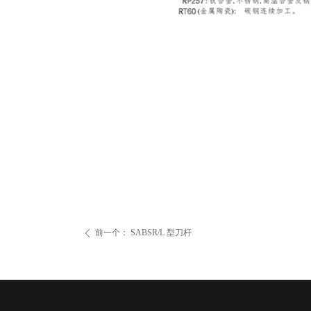
前一个：
SABSR/L 型刀杆
ꄴ