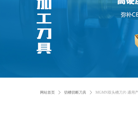
网站首页
ꄲ
切槽切断刀具
ꄲ
MGMN双头槽刀片-通用