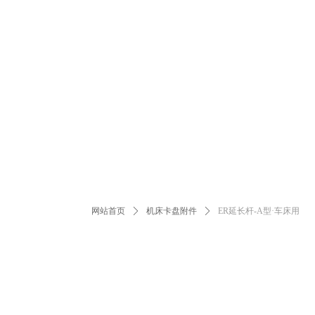
网站首页
ꄲ
机床卡盘附件
ꄲ
ER延长杆-A型·车床用