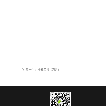
后一个：
非标刀具（刀片）
ꄲ