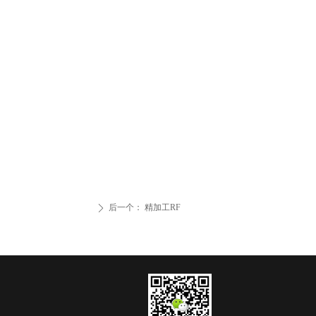
后一个：
精加工RF
ꄲ