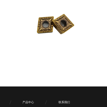
产品中心
联系我们