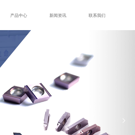
产品中心
新闻资讯
联系我们
넲